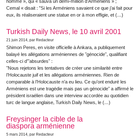
homme », qui « sauva un demi-million d’Arméniens » ;
Cemal « disait : ‟Si les Arméniens savaient ce que j’ai fait pour
eux, ils réaliseraient une statue en or à mon effigie, et (…)
Turkish Daily News, le 10 avril 2001
21 juin 2014
, par Redacteur
Shimon Peres, en visite officielle à Ankara, a publiquement
balayé les allégations arméniennes de "génocide", qualifiant
celles-ci d’"absurdes" :
"Nous rejetons les tentatives de créer une similarité entre
l’Holocauste juif et les allégations arméniennes. Rien de
comparable à l’Holocauste n’a eu lieu. Ce qu’ont enduré les
Arméniens est une tragédie mais pas un génocide" a affirmé le
président israélien dans une interview accordée au quotidien
turc de langue anglaise, Turkish Daily News, le (…)
Freysinger la cible de la
diaspora arménienne
5 mars 2014
, par Redacteur